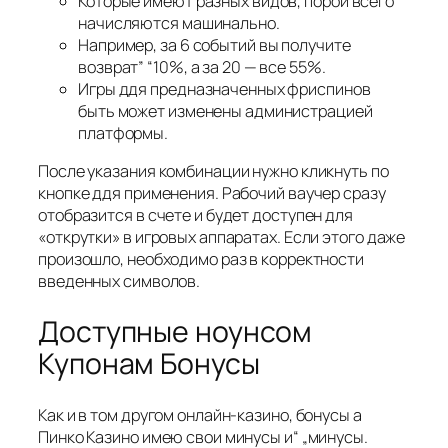
Которые имеют разных видов, порой всего
начисляются машинально.
Например, за 6 событий вы получите
возврат” “10%, а за 20 — все 55%.
Игры ддя предназначенных фриспинов
быть может изменены администрацией
платформы.
После указания комбинации нужно кликнуть по
кнопке ддя применения. Рабочий ваучер сразу
отобразится в счете и будет доступен для
«открутки» в игровых аппаратах. Если этого даже
произошло, необходимо раз в корректности
введенных символов.
Доступные ноунсом
Купонам Бонусы
Как и в том другом онлайн-казино, бонусы а
Пинко Казино имею свои минусы и“ „минусы.