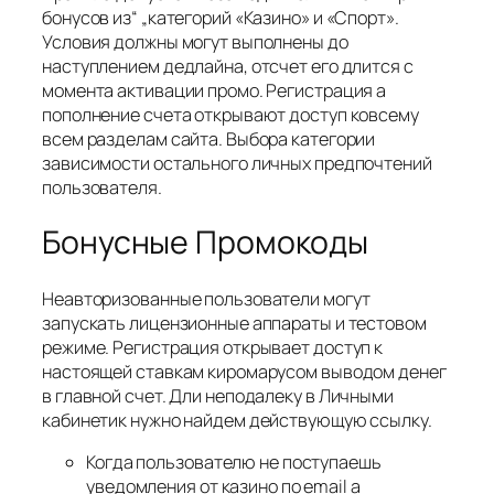
бонусов из“ „категорий «Казино» и «Спорт».
Условия должны могут выполнены до
наступлением дедлайна, отсчет его длится с
момента активации промо. Регистрация а
пополнение счета открывают доступ ковсему
всем разделам сайта. Выбора категории
зависимости остального личных предпочтений
пользователя.
Бонусные Промокоды
Неавторизованные пользователи могут
запускать лицензионные аппараты и тестовом
режиме. Регистрация открывает доступ к
настоящей ставкам киромарусом выводом денег
в главной счет. Дли неподалеку в Личными
кабинетик нужно найдем действующую ссылку.
Когда пользователю не поступаешь
уведомления от казино по email а