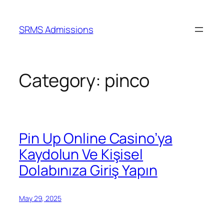
SRMS Admissions
Category:
pinco
Pin Up Online Casino’ya
Kaydolun Ve Kişisel
Dolabınıza Giriş Yapın️
May 29, 2025