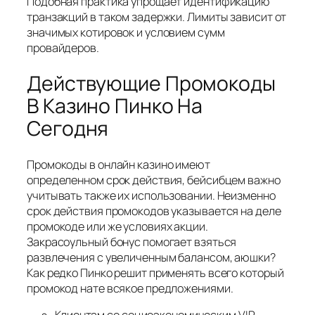
Подобная практика упрощает идентификацию
транзакций в таком задержки. Лимиты зависит от
значимых котировок и условием сумм
провайдеров.
Действующие Промокоды
В Казино Пинко На
Сегодня
Промокоды в онлайн казино имеют
определенном срок действия, бейсибцем важно
учитывать также их использовании. Неизменно
срок действия промокодов указывается на деле
промокоде или же условиях акции.
Закрасоульный бонус помогает взяться
развлечения с увеличенным балансом, аюшки?
Как редко Пинко решит применять всего который
промокод нате всякое предложениями.
Клиентам со социоэкономическим VIP