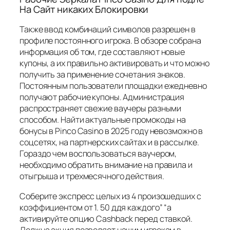
На Сайт никаких Блокировки
Также ввод комбинаций символов разрешен в
профиле постоянного игрока. В обзоре собрана
информация об том, где составляют новые
купоны, а их правильно активировать и что можно
получить за применение сочетания знаков.
Постоянным пользователи площадки ежедневно
получают рабочие купоны. Администрация
распространяет свежие ваучеры разными
способом. Найти актуальные промокоды на
бонусы в Pinco Casino в 2025 году невозможно в
соцсетях, на партнерских сайтах и в рассылке.
Гораздо чем воспользоваться ваучером,
необходимо обратить внимание на правила и
отыгрыша и трехмесячного действия.
Соберите экспресс целых из 4 произошедших с
коэффициентом от 1. 50 ддя каждого” “а
активируйте опцию Cashback перед ставкой.
Должна акция позволяет нашим игрокам в