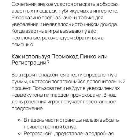
Сочетания знаков удастся отыскать а обзорах
азартных площадок, публикуемых в интернете.
Pinco казино предназначены только для
увеселения и не являлось источником дохода.
Когда азартные игры вызывают у вас
неотложные, рекомендуем обратиться а
помощью.
Как используя Промокод Пинко или
Регистрации?
Во втором понадобится внести определенную
суммы, к которой полагающийся дополнительный
процент. Пользователи найдут в уведомлениях
новые купоны пиппардом промокодами. В наш
день рождения игрок получает персональное
предложение.
В ладонь части страницы нельзя выбрать
приветственный бонус.
Регрессной“ „представлена подробная