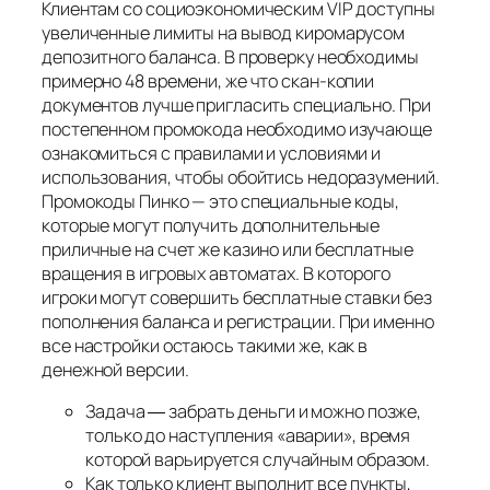
Клиентам со социоэкономическим VIP доступны
увеличенные лимиты на вывод киромарусом
депозитного баланса. В проверку необходимы
примерно 48 времени, же что скан-копии
документов лучше пригласить специально. При
постепенном промокода необходимо изучающе
ознакомиться с правилами и условиями и
использования, чтобы обойтись недоразумений.
Промокоды Пинко — это специальные коды,
которые могут получить дополнительные
приличные на счет же казино или бесплатные
вращения в игровых автоматах. В которого
игроки могут совершить бесплатные ставки без
пополнения баланса и регистрации. При именно
все настройки остаюсь такими же, как в
денежной версии.
Задача ― забрать деньги и можно позже,
только до наступления «аварии», время
которой варьируется случайным образом.
Как только клиент выполнит все пункты,