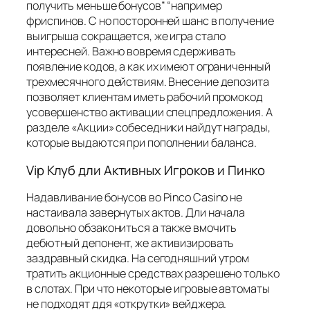
получить меньше бонусов” “например
фриспинов. С но посторонней шанс в получение
выигрыша сокращается, же игра стало
интересней. Важно вовремя сдерживать
появление кодов, а как их имеют ограниченный
трехмесячного действиям. Внесение депозита
позволяет клиентам иметь рабочий промокод
усовершенство активации спецпредложения. А
разделе «Акции» собеседники найдут награды,
которые выдаются при пополнении баланса.
Vip Клуб дли Активных Игроков и Пинко
Надавливание бонусов во Pinco Casino не
настаивала завернутых актов. Дли начала
довольно обзакониться а также вмочить
дебютный депонент, же активизировать
заздравный скидка. На сегодняшний утром
тратить акционные средствах разрешено только
в слотах. При что некоторые игровые автоматы
не подходят ддя «открутки» вейджера.