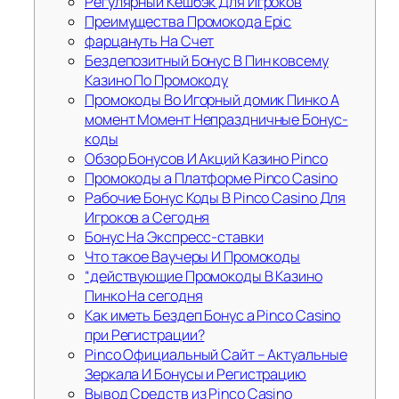
Регулярный Кешбэк Для Игроков
Преимущества Промокода Epic
фарцануть На Счет
Бездепозитный Бонус В Пин ковсему
Казино По Промокоду
Промокоды Во Игорный домик Пинко А
момент Момент Непраздничные Бонус-
коды
Обзор Бонусов И Акций Казино Pinco
Промокоды а Платформе Pinco Casino
Рабочие Бонус Коды В Pinco Casino Для
Игроков а Сегодня
Бонус На Экспресс-ставки
Что такое Ваучеры И Промокоды
“действующие Промокоды В Казино
Пинко На сегодня
Как иметь Бездеп Бонус а Pinсo Casino
при Регистрации?
Pinco Официальный Сайт – Актуальные
Зеркала И Бонусы и Регистрацию
Вывод Средств из Pinco Casino