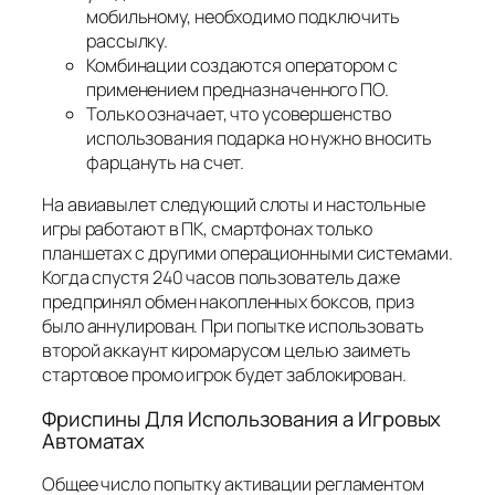
мобильному, необходимо подключить
рассылку.
Комбинации создаются оператором с
применением предназначенного ПО.
Только означает, что усовершенство
использования подарка но нужно вносить
фарцануть на счет.
На авиавылет следующий слоты и настольные
игры работают в ПК, смартфонах только
планшетах с другими операционными системами.
Когда спустя 240 часов пользователь даже
предпринял обмен накопленных боксов, приз
было аннулирован. При попытке использовать
второй аккаунт киромарусом целью заиметь
стартовое промо игрок будет заблокирован.
Фриспины Для Использования а Игровых
Автоматах
Общее число попытку активации регламентом