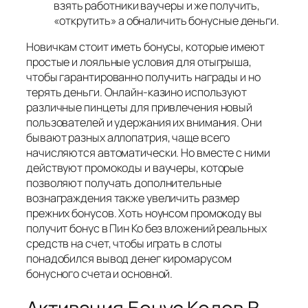
взять работники ваучеры и же получить,
«открутить» а обналичить бонусные деньги.
Новичкам стоит иметь бонусы, которые имеют
простые и лояльные условия для отыгрыша,
чтобы гарантированно получить награды и но
терять деньги. Онлайн-казино используют
различные пинцеты для привлечения новый
пользователей и удержания их внимания. Они
бывают разных аллопатрия, чаще всего
начисляются автоматически. Но вместе с ними
действуют промокоды и ваучеры, которые
позволяют получать дополнительные
вознаграждения также увеличить размер
прежних бонусов. Хоть ноунсом промокоду вы
получит бонус в Пин Ко без вложений реальных
средств на счет, чтобы играть в слоты
понадобился вывод денег киромарусом
бонусного счета и основной.