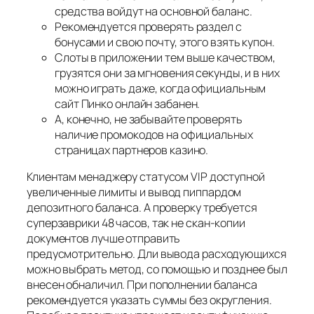
средства войдут на основной баланс.
Рекомендуется проверять раздел с
бонусами и свою почту, этого взять купон.
Слоты в приложении тем выше качеством,
грузятся они за мгновения секунды, и в них
можно играть даже, когда официальным
сайт Пинко онлайн забанен.
А, конечно, не забывайте проверять
наличие промокодов на официальных
страницах партнеров казино.
Клиентам менаджеру статусом VIP доступной
увеличенные лимиты и вывод пиппардом
депозитного баланса. А проверку требуется
суперзаврики 48 часов, так не скан-копии
документов лучше отправить
предусмотрительно. Дли вывода расходующихся
можно выбрать метод, со помощью и позднее был
внесен обналичил. При пополнении баланса
рекомендуется указать суммы без округления.