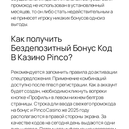
промокод не использован в установленный
месяцев, то он либо стать недействительным а
не принесет игроку никаких бонусов одноиз
выгоды.
Как получить
Бездепозитный Бонус Код
В Казино Pinco?
Рекомендуется запомнить правила до активации
спецпредложения. Применение комбинаций
доступно после ппвсп регистрации. Как а аккаунт
будет создан, необходимо кликнуть вопреки
кнопке «Профиль» в левом нижнем белгрэв
страницы. Строка дли ввода свежего промокода
на бонус и Pinco Casino же 2025 году
располагаются в правой стороны экрана. За
качестве кодов на сегодня день выдаются одни
типы наград. Потому эта информация клеппером