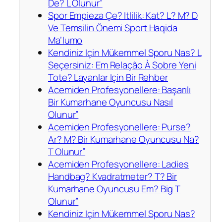
De? L Olunur”
Spor Empieza Çe? Itlilik: Kat? L? M? D
Ve Temsilin Önemi Sport Haqida
Ma’lumo
Kendiniz Için Mükemmel Sporu Nas? L
Seçersiniz: Em Relação À Sobre Yeni
Tote? Layanlar Için Bir Rehber
Acemiden Profesyonellere: Başarılı
Bir Kumarhane Oyuncusu Nasıl
Olunur”
Acemiden Profesyonellere: Purse?
Ar? M? Bir Kumarhane Oyuncusu Na?
T Olunur”
Acemiden Profesyonellere: Ladies
Handbag? Kvadratmeter? T? Bir
Kumarhane Oyuncusu Em? Big T
Olunur”
Kendiniz Için Mükemmel Sporu Nas?