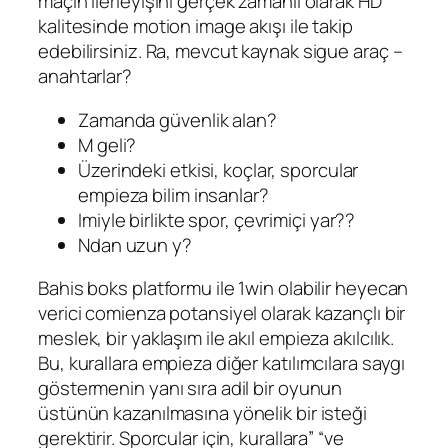
maçın ilerleyişini gerçek zamanlı olarak HD
kalitesinde motion image akışı ile takip
edebilirsiniz. Ra, mevcut kaynak sigue araç –
anahtarlar?
Zamanda güvenlik alan?
M geli?
Üzerindeki etkisi, koçlar, sporcular
empieza bilim insanlar?
Imiyle birlikte spor, çevrimiçi yar??
Ndan uzun y?
Bahis boks platformu ile 1win olabilir heyecan
verici comienza potansiyel olarak kazançlı bir
meslek, bir yaklaşım ile akıl empieza akılcılık.
Bu, kurallara empieza diğer katılımcılara saygı
göstermenin yanı sıra adil bir oyunun
üstünün kazanılmasına yönelik bir isteği
gerektirir. Sporcular için, kurallara” “ve