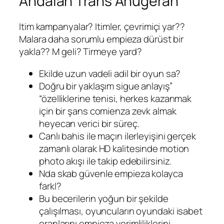
Andalan Trans Anugerah
Itim kampanyalar? Itimler, çevrimiçi yar??
Malara daha sorumlu empieza dürüst bir
yakla?? M geli? Tirmeye yard?
Ekilde uzun vadeli adil bir oyun sa?
Doğru bir yaklaşım sigue anlayış”
“özelliklerine tenisi, herkes kazanmak
için bir şans comienza zevk almak
heyecan verici bir süreç.
Canlı bahis ile maçın ilerleyişini gerçek
zamanlı olarak HD kalitesinde motion
photo akışı ile takip edebilirsiniz.
Nda skab güvenle empieza kolayca
farkl?
Bu becerilerin yoğun bir şekilde
çalışılması, oyuncuların oyundaki isabet
oranlarını empieza verimliliklerini