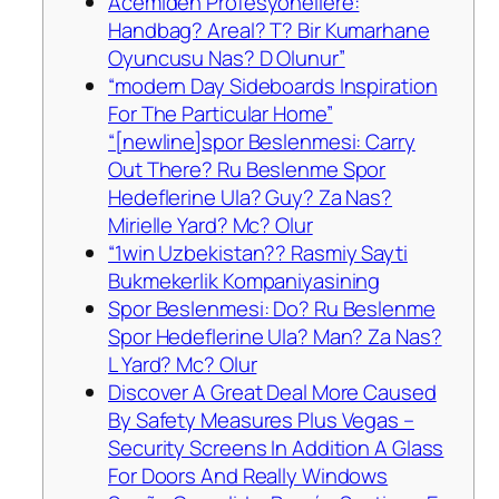
Acemiden Profesyonellere:
Handbag? Areal? T? Bir Kumarhane
Oyuncusu Nas? D Olunur”
“modern Day Sideboards Inspiration
For The Particular Home”
“[newline]spor Beslenmesi: Carry
Out There? Ru Beslenme Spor
Hedeflerine Ula? Guy? Za Nas?
Mirielle Yard? Mc? Olur
“1win Uzbekistan?? Rasmiy Sayti
Bukmekerlik Kompaniyasining
Spor Beslenmesi: Do? Ru Beslenme
Spor Hedeflerine Ula? Man? Za Nas?
L Yard? Mc? Olur
Discover A Great Deal More Caused
By Safety Measures Plus Vegas –
Security Screens In Addition A Glass
For Doors And Really Windows