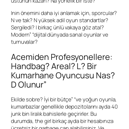
üstünün kazan? Na yönelik bir iste?
Inin önemini daha iyi anlamak için, sporcular?
N ve tak? N yüksek adil oyun standartlar?
Sergiledi? I birkaç ünlü vakaya göz atal?
Modern” “dijital dünyada sanal oyunlar ve
turnuvalar?
Acemiden Profesyonellere:
Handbag? Areal? L? Bir
Kumarhane Oyuncusu Nas?
D Olunur”
Ekilde sobre? İyi bir bütçe” “ve yoğun oyunla,
kumarbazlar genellikle depozitolarını ayda 40
junk bin liralık bahislerle geçirirler. Bu
durumda, the girl birkaç ayda bir hesabınıza
ücretsiz bir garbage can alabilirsiniz. Ve