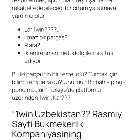
tespit etmek, sporcuların eşit şartlarda
rekabet edebileceği bir ortam yaratmaya
yardımcı olur.
Lar 1win????.
Lmaz bir parças?
R ara?
Ik antrenman metodolojilerini altüst
ediyor.
Bu iki parça için bir temel olu? Turmak için
bilinçli empieza dü? Ünülmü? Bir bahis ping-
pong maçlar? Türkiye’de platformu
üzerinden 1win. Kar???
“1win Uzbekistan?? Rasmiy
Sayti Bukmekerlik
Kompaniyasining