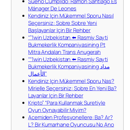
Sueño Cumplido: Ramón Santiago Es
Mánager De Leones
Kendiniz Için Mükemmel Sporu Nasıl
Seçersiniz: Sobre Sobre Yeni
Başlayanlar Için Bir Rehber
“”1win Uzbekistan ⬅️ Rasmiy Sayti
Bukmekerlik Kompaniyasining Pt
Mitra Andalan Trans Anugerah
““1win Uzbekistan ⬅️ Rasmiy Sayti
Bukmekerlik Kompaniyasining مداد
الأعمال”
Kendiniz Için Mükemmel Sporu Nas?
Mirielle Seçersiniz: Sobre En Yeni Ba?
Layanlar Için Bir Rehber
Kripto” “Para Kullanmak Suretiyle
Oyun Oynayabilir Miyim?
Acemiden Profesyonellere: Ba? Ar?
L? Bir Kumarhane Oyuncusu No Ano