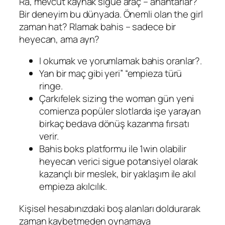
Ra, mevcut kaynak sigue araç – anahtarlar?
Bir deneyim bu dünyada. Önemli olan the girl
zaman hat? Rlamak bahis – sadece bir
heyecan, ama ayn?
I okumak ve yorumlamak bahis oranlar?.
Yan bir maç gibi yeri” “empieza türü
ringe.
Çarkıfelek sizing the woman gün yeni
comienza popüler slotlarda işe yarayan
birkaç bedava dönüş kazanma fırsatı
verir.
Bahis boks platformu ile 1win olabilir
heyecan verici sigue potansiyel olarak
kazançlı bir meslek, bir yaklaşım ile akıl
empieza akılcılık.
Kişisel hesabınızdaki boş alanları doldurarak
zaman kaybetmeden oynamaya