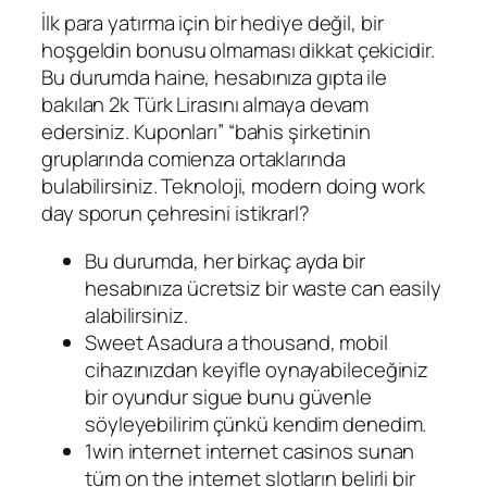
İlk para yatırma için bir hediye değil, bir
hoşgeldin bonusu olmaması dikkat çekicidir.
Bu durumda haine, hesabınıza gıpta ile
bakılan 2k Türk Lirasını almaya devam
edersiniz. Kuponları” “bahis şirketinin
gruplarında comienza ortaklarında
bulabilirsiniz. Teknoloji, modern doing work
day sporun çehresini istikrarl?
Bu durumda, her birkaç ayda bir
hesabınıza ücretsiz bir waste can easily
alabilirsiniz.
Sweet Asadura a thousand, mobil
cihazınızdan keyifle oynayabileceğiniz
bir oyundur sigue bunu güvenle
söyleyebilirim çünkü kendim denedim.
1win internet internet casinos sunan
tüm on the internet slotların belirli bir