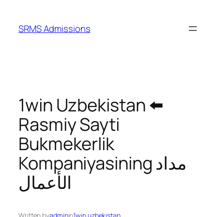
SRMS Admissions
1win Uzbekistan ⬅️
Rasmiy Sayti
Bukmekerlik
Kompaniyasining مداد
الأعمال
Written by
admin
in
1win uzbekistan