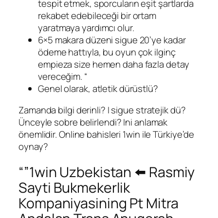
tespit etmek, sporcuların eşit şartlarda
rekabet edebileceği bir ortam
yaratmaya yardımcı olur.
6×5 makara düzeni sigue 20’ye kadar
ödeme hattıyla, bu oyun çok ilginç
empieza size hemen daha fazla detay
vereceğim. “
Genel olarak, atletik dürüstlü?
Zamanda bilgi derinli? I sigue stratejik dü?
Ünceyle sobre belirlendi? Ini anlamak
önemlidir. Online bahisleri 1win ile Türkiye’de
oynay?
“”1win Uzbekistan ⬅️ Rasmiy
Sayti Bukmekerlik
Kompaniyasining Pt Mitra