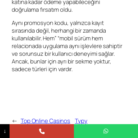
katına kadar ödeme yapabileceğini
doğrulama fırsatım oldu.
Aynı promosyon kodu, yalnızca kayıt
sırasında değil, herhangi bir zamanda
kullanılabilir. Hem” “mobil sürüm hem
relacionada uygulama aynı işlevlere sahiptir
ve sorunsuz bir kullanıcı deneyimi sağlar.
Ancak, bunlar için ayrı bir sekme yoktur,
sadece türleri için vardır.
←
Top Online Casinos
Typy
In Australia Best
Bukmacherskie Na
↓
Internet Gambling Sites
Dziś We Na Jutro ᐉ